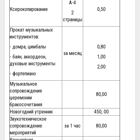
А-4
Ксерокопирование
0,50
2
страницы
Прокат музыкальных
инструментов:
- домра, цимбалы
0,80
за месяц
- баян, аккордеон,
1,00
духовые инструменты
2,00
- фортепиано
Музыкальное
сопровождение
80,00
церемонии
бракосочетания
Новогодний утренник
450, 00
Звукотехническое
сопровождение
за 1 час
80,00
мероприятий
Концертная